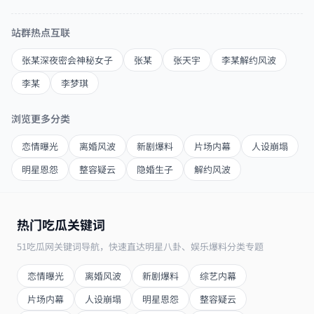
站群热点互联
张某深夜密会神秘女子
张某
张天宇
李某解约风波
李某
李梦琪
浏览更多分类
恋情曝光
离婚风波
新剧爆料
片场内幕
人设崩塌
明星恩怨
整容疑云
隐婚生子
解约风波
热门吃瓜关键词
51吃瓜网关键词导航，快速直达明星八卦、娱乐爆料分类专题
恋情曝光
离婚风波
新剧爆料
综艺内幕
片场内幕
人设崩塌
明星恩怨
整容疑云