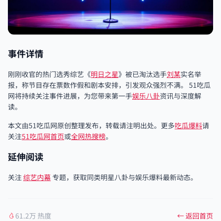
事件详情
刚刚收官的热门选秀综艺《
明日之星
》被已淘汰选手
刘某
实名举
报，称节目存在票数作假和剧本安排，引发观众强烈不满。 51吃瓜
网将持续关注事件进展，为您带来第一手
娱乐八卦
资讯与深度解
读。
本文由51吃瓜网原创整理发布，转载请注明出处。更多
吃瓜爆料
请
关注
51吃瓜网首页
或
全网热搜榜
。
延伸阅读
关注
综艺内幕
专题，获取同类明星八卦与娱乐爆料最新动态。
61.2万 热度
← 返回首页