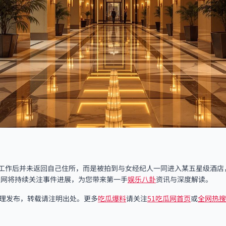
工作后并未返回自己住所，而是被拍到与女经纪人一同进入某五星级酒店
吃瓜网将持续关注事件进展，为您带来第一手
娱乐八卦
资讯与深度解读。
整理发布，转载请注明出处。更多
吃瓜爆料
请关注
51吃瓜网首页
或
全网热搜