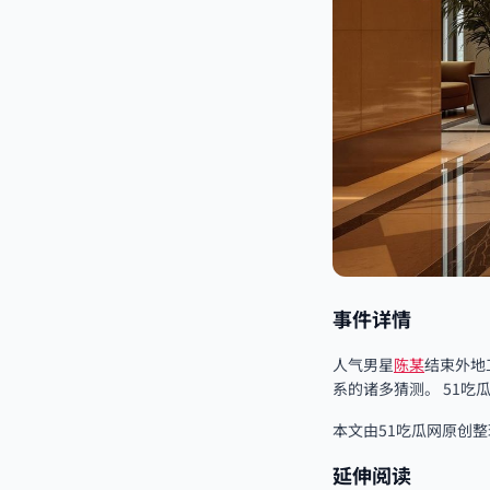
事件详情
人气男星
陈某
结束外地
系的诸多猜测。 51
本文由51吃瓜网原创
延伸阅读