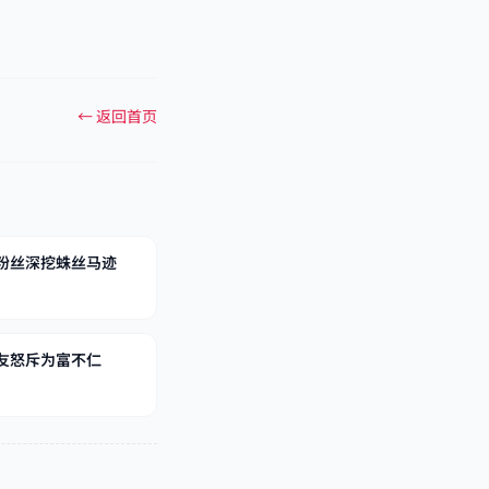
← 返回首页
粉丝深挖蛛丝马迹
友怒斥为富不仁