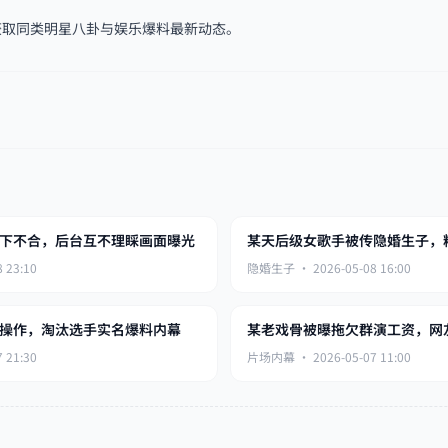
取同类明星八卦与娱乐爆料最新动态。
下不合，后台互不理睬画面曝光
某天后级女歌手被传隐婚生子，
 23:10
隐婚生子 · 2026-05-08 16:00
操作，淘汰选手实名爆料内幕
某老戏骨被曝拖欠群演工资，网
 21:30
片场内幕 · 2026-05-07 11:00