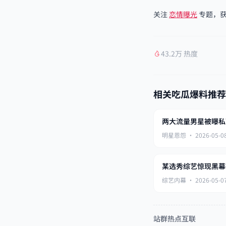
关注
恋情曝光
专题，获
43.2万 热度
相关吃瓜爆料推荐
两大流量男星被曝私
明星恩怨 · 2026-05-08
某选秀综艺惊现黑幕
综艺内幕 · 2026-05-07
站群热点互联